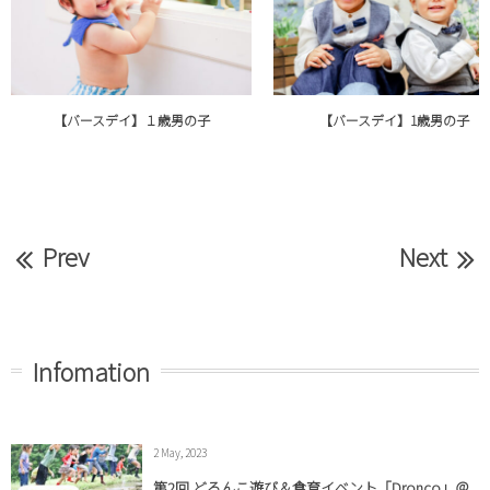
【バースデイ】１歳男の子
【バースデイ】1歳男の子
Prev
Next
Infomation
2 May, 2023
第2回 どろんこ遊び＆食育イベント「Dronco」＠